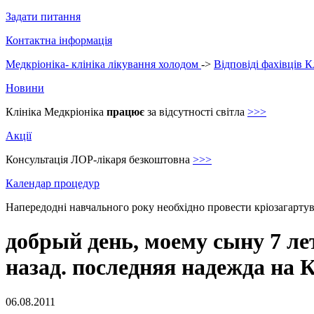
Задати питання
Контактна інформація
Медкріоніка- клініка лікування холодом
->
Відповіді фахівців К
Новини
Клініка Медкріоніка
працює
за відсутності світла
>>>
Акції
Консультація ЛОР-лікаря безкоштовна
>>>
Календар процедур
Напередодні навчального року необхідно провести кріозагарту
добрый день, моему сыну 7 лет
назад. последняя надежда на 
06.08.2011