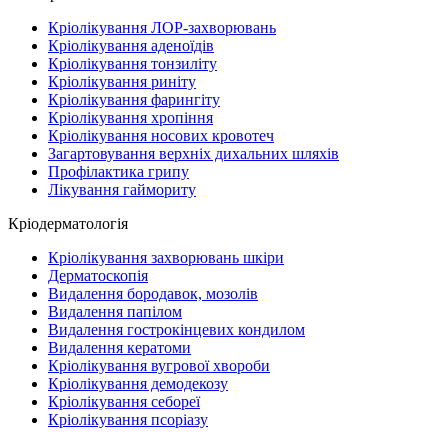
Кріолікування ЛОР-захворювань
Кріолікування аденоїдів
Кріолікування тонзиліту
Кріолікування риніту
Кріолікування фарингіту
Кріолікування хропіння
Кріолікування носових кровотеч
Загартовування верхніх дихальних шляхів
Профілактика грипу
Лікування гаймориту
Кріодерматологія
Кріолікування захворювань шкіри
Дерматоскопія
Видалення бородавок, мозолів
Видалення папілом
Видалення гострокінцевих кондилом
Видалення кератоми
Кріолікування вугрової хвороби
Кріолікування демодекозу
Кріолікування себореї
Кріолікування псоріазу