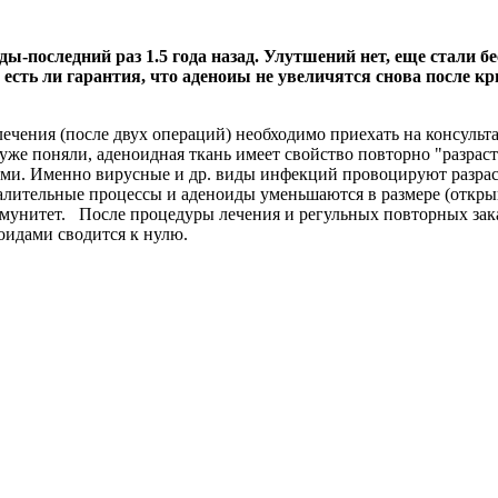
ды-последний раз 1.5 года назад. Улутшений нет, еще стали б
есть ли гарантия, что аденоиы не увеличятся снова после кр
лечения (после двух операций) необходимо приехать на консуль
же поняли, аденоидная ткань имеет свойство повторно "разраста
ями. Именно вирусные и др. виды инфекций провоцируют разрас
палительные процессы и аденоиды уменьшаются в размере (открыв
мунитет. После процедуры лечения и регульных повторных закали
ноидами сводится к нулю.