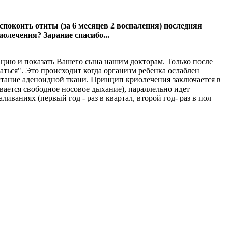
еспокоить отиты (за 6 месяцев 2 воспаления) последняя
иолечения? Зарание спасибо...
тацию и показать Вашего сына нашим докторам. Только после
ться". Это происходит когда организм ребенка ослаблен
тание аденоидной ткани. Принцип криолечения заключается в
ается свободное носовое дыхание), параллельно идет
ваниях (первый год - раз в квартал, второй год- раз в пол