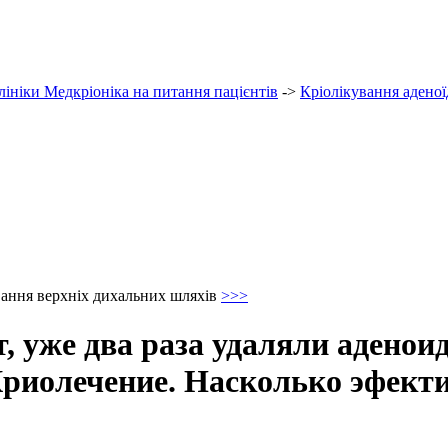
лініки Медкріоніка на питання пацієнтів
->
Кріолікування аденої
вання верхніх дихальних шляхів
>>>
, уже два раза удаляли аденоид
Криолечение. Насколько эфекти