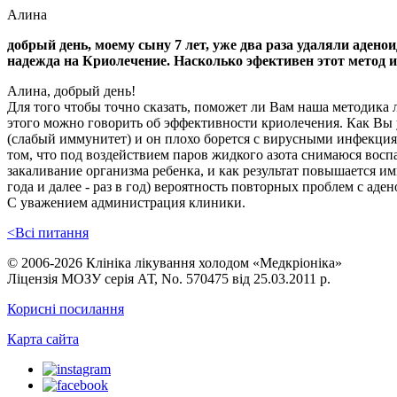
Алина
добрый день, моему сыну 7 лет, уже два раза удаляли аденои
надежда на Криолечение. Насколько эфективен этот метод и 
Алина, добрый день!
Для того чтобы точно сказать, поможет ли Вам наша методика 
этого можно говорить об эффективности криолечения. Как Вы у
(слабый иммунитет) и он плохо борется с вирусными инфекци
том, что под воздействием паров жидкого азота снимаюся вос
закаливание организма ребенка, и как результат повышается им
года и далее - раз в год) вероятность повторных проблем с аде
С уважением администрация клиники.
<Всі питання
© 2006-2026 Клініка лікування холодом «Медкріоніка»
Ліцензія МОЗУ серія АТ, No. 570475 від 25.03.2011 р.
Корисні посилання
Карта сайта