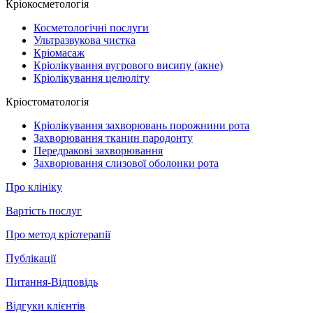
Кріокосметологія
Косметологічні послуги
Ультразвукова чистка
Кріомасаж
Кріолікування вугрового висипу (акне)
Кріолікування целюліту
Кріостоматологія
Кріолікування захворювань порожнини рота
Захворювання тканин пародонту
Передракові захворювання
Захворювання слизової оболонки рота
Про клініку
Вартість послуг
Про метод кріотерапії
Публікації
Питання-Відповідь
Відгуки клієнтів